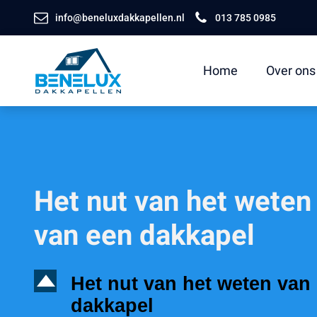
info@beneluxdakkapellen.nl
013 785 0985
Home
Over ons
Het nut van het weten 
van een dakkapel
D
Het nut van het weten van 
dakkapel