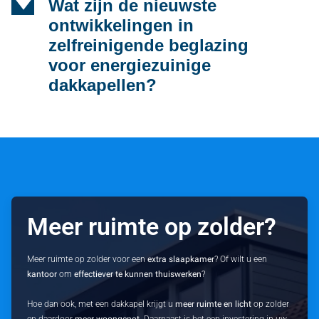
d
Wat zijn de nieuwste
ontwikkelingen in
zelfreinigende beglazing
voor energiezuinige
dakkapellen?
Meer ruimte op zolder?
Meer ruimte op zolder voor een
extra slaapkamer
? Of wilt u een
kantoor
om
effectiever te kunnen thuiswerken
?
Hoe dan ook, met een dakkapel krijgt u
meer ruimte en licht
op zolder
en daardoor
meer woongenot
. Daarnaast is het een investering in uw