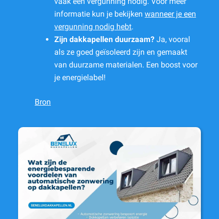
vaak een vergunning nodig. Voor meer
informatie kun je bekijken
wanneer je een
vergunning nodig hebt
.
Zijn dakkapellen duurzaam?
Ja, vooral
als ze goed geïsoleerd zijn en gemaakt
van duurzame materialen. Een boost voor
je energielabel!
Bron