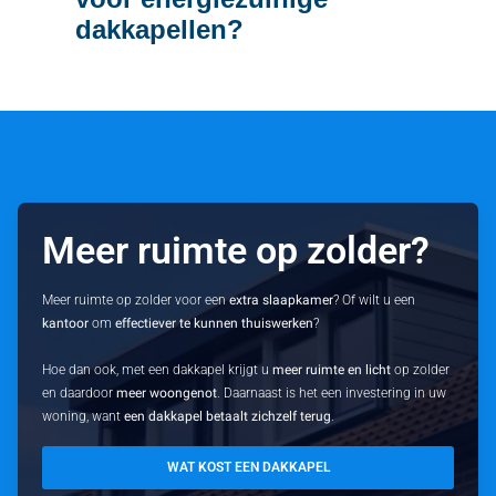
dakkapellen?
Meer ruimte op zolder?
Meer ruimte op zolder voor een
extra slaapkamer
? Of wilt u een
kantoor
om
effectiever te kunnen thuiswerken
?
Hoe dan ook, met een dakkapel krijgt u
meer ruimte en licht
op zolder
en daardoor
meer woongenot
. Daarnaast is het een investering in uw
woning, want
een dakkapel betaalt zichzelf terug
.
WAT KOST EEN DAKKAPEL