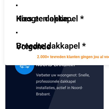
Hoogte dakkapel
*
Breedte dakkapel
*
Volgende
2.000+ tevreden klanten gingen jou al vo
PLAATSING DAKKAPELLEN
NOORD-BRABANT
Verbeter uw woongenot: Snelle,
professionele dakkapel
installaties, actief in Noord-
Brabant.