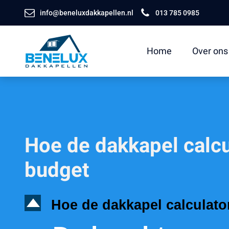
info@beneluxdakkapellen.nl
013 785 0985
Home
Over ons
Hoe de dakkapel calcu
budget
D
Hoe de dakkapel calculato