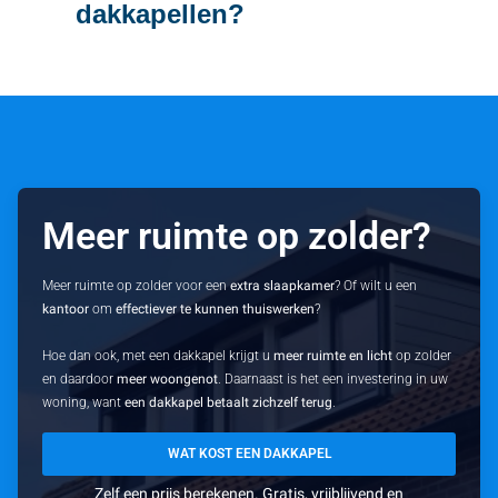
dakkapellen?
Meer ruimte op zolder?
Meer ruimte op zolder voor een
extra slaapkamer
? Of wilt u een
kantoor
om
effectiever te kunnen thuiswerken
?
Hoe dan ook, met een dakkapel krijgt u
meer ruimte en licht
op zolder
en daardoor
meer woongenot
. Daarnaast is het een investering in uw
woning, want
een dakkapel betaalt zichzelf terug
.
WAT KOST EEN DAKKAPEL
Zelf een prijs berekenen. Gratis, vrijblijvend en