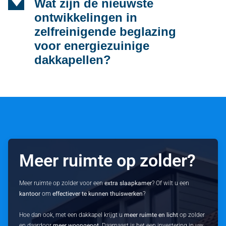
d
Wat zijn de nieuwste
ontwikkelingen in
zelfreinigende beglazing
voor energiezuinige
dakkapellen?
Meer ruimte op zolder?
Meer ruimte op zolder voor een
extra slaapkamer
? Of wilt u een
kantoor
om
effectiever te kunnen thuiswerken
?
Hoe dan ook, met een dakkapel krijgt u
meer ruimte en licht
op zolder
en daardoor
meer woongenot
. Daarnaast is het een investering in uw