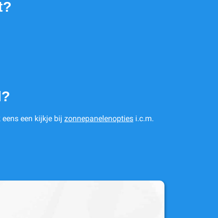
t?
l?
eens een kijkje bij
zonnepanelenopties
i.c.m.