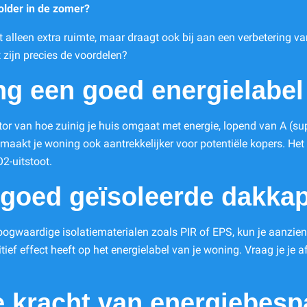
zolder in de zomer?
 alleen extra ruimte, maar draagt ook bij aan een verbetering va
 zijn precies de voordelen?
g een goed energielabel 
ator van hoe zuinig je huis omgaat met energie, lopend van A (sup
 maakt je woning ook aantrekkelijker voor potentiële kopers. He
O2-uitstoot.
 goed geïsoleerde dakkap
gwaardige isolatiematerialen zoals PIR of EPS, kun je aanzienli
ief effect heeft op het energielabel van je woning. Vraag je je 
le kracht van energiebesp