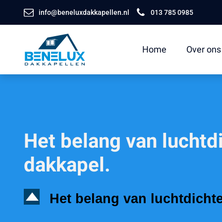
info@beneluxdakkapellen.nl
013 785 0985
Home
Over ons
Het belang van luchtdi
dakkapel.
D
Het belang van luchtdichte