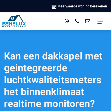
Meerwaarde woning berekenen
Kan een dakkapel met
geintegreerde
luchtkwaliteitsmeters
het binnenklimaat
realtime monitoren?