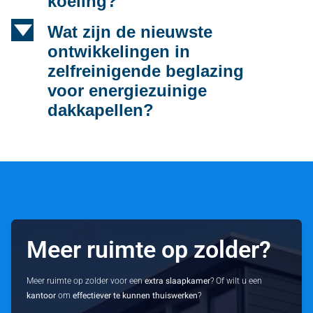
koeling?
d
Wat zijn de nieuwste
ontwikkelingen in
zelfreinigende beglazing
voor energiezuinige
dakkapellen?
Meer ruimte op zolder?
Meer ruimte op zolder voor een
extra slaapkamer
? Of wilt u een
kantoor
om
effectiever te kunnen thuiswerken
?