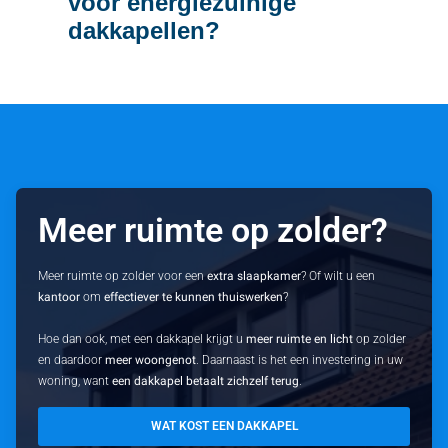
voor energiezuinige
dakkapellen?
Meer ruimte op zolder?
Meer ruimte op zolder voor een
extra slaapkamer
? Of wilt u een
kantoor
om
effectiever te kunnen thuiswerken
?
Hoe dan ook, met een dakkapel krijgt u
meer ruimte en licht
op zolder
en daardoor
meer woongenot
. Daarnaast is het een investering in uw
woning, want
een dakkapel betaalt zichzelf terug
.
WAT KOST EEN DAKKAPEL