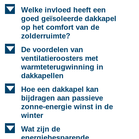
d
Welke invloed heeft een
goed geïsoleerde dakkapel
op het comfort van de
zolderruimte?
d
De voordelen van
ventilatieroosters met
warmteterugwinning in
dakkapellen
d
Hoe een dakkapel kan
bijdragen aan passieve
zonne-energie winst in de
winter
d
Wat zijn de
energiebesparende