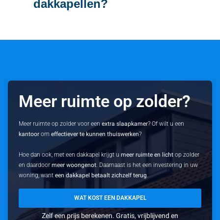
dakkapellen?
Meer ruimte op zolder?
Meer ruimte op zolder voor een
extra slaapkamer
? Of wilt u een
kantoor
om
effectiever te kunnen thuiswerken
?
Hoe dan ook, met een dakkapel krijgt u
meer ruimte en licht
op zolder
en daardoor
meer woongenot
. Daarnaast is het een investering in uw
woning, want
een dakkapel betaalt zichzelf terug
.
WAT KOST EEN DAKKAPEL
Zelf een prijs berekenen. Gratis, vrijblijvend en