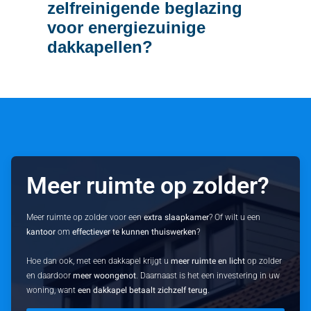
zelfreinigende beglazing
voor energiezuinige
dakkapellen?
Meer ruimte op zolder?
Meer ruimte op zolder voor een
extra slaapkamer
? Of wilt u een
kantoor
om
effectiever te kunnen thuiswerken
?
Hoe dan ook, met een dakkapel krijgt u
meer ruimte en licht
op zolder
en daardoor
meer woongenot
. Daarnaast is het een investering in uw
woning, want
een dakkapel betaalt zichzelf terug
.