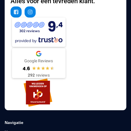
Alles voor een tevreden klant.
9
,4
302 reviews
provided by
Google Reviews
4.6
292
reviews
Navigatie