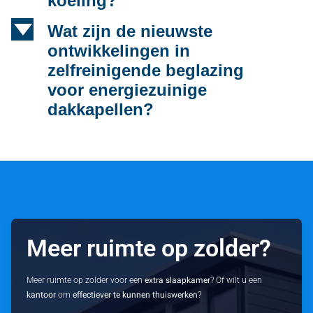
koeling?
d
Wat zijn de nieuwste
ontwikkelingen in
zelfreinigende beglazing
voor energiezuinige
dakkapellen?
Meer ruimte op zolder?
Meer ruimte op zolder voor een
extra slaapkamer
? Of wilt u een
kantoor
om
effectiever te kunnen thuiswerken
?