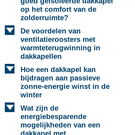
goed geïsoleerde dakkapel
op het comfort van de
zolderruimte?
d
De voordelen van
ventilatieroosters met
warmteterugwinning in
dakkapellen
d
Hoe een dakkapel kan
bijdragen aan passieve
zonne-energie winst in de
winter
d
Wat zijn de
energiebesparende
mogelijkheden van een
dakkapel met