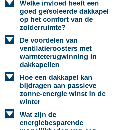
d
Welke invloed heeft een
goed geïsoleerde dakkapel
op het comfort van de
zolderruimte?
d
De voordelen van
ventilatieroosters met
warmteterugwinning in
dakkapellen
d
Hoe een dakkapel kan
bijdragen aan passieve
zonne-energie winst in de
winter
d
Wat zijn de
energiebesparende