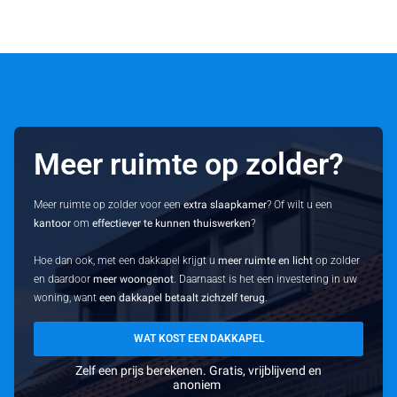
Meer ruimte op zolder?
Meer ruimte op zolder voor een
extra slaapkamer
? Of wilt u een
kantoor
om
effectiever te kunnen thuiswerken
?
Hoe dan ook, met een dakkapel krijgt u
meer ruimte en licht
op zolder
en daardoor
meer woongenot
. Daarnaast is het een investering in uw
woning, want
een dakkapel betaalt zichzelf terug
.
WAT KOST EEN DAKKAPEL
Zelf een prijs berekenen. Gratis, vrijblijvend en
anoniem