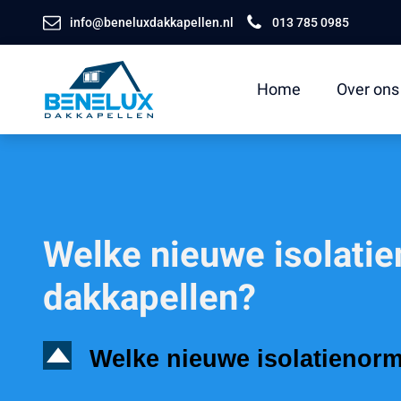
info@beneluxdakkapellen.nl
013 785 0985
Home
Over ons
Welke nieuwe isolatie
dakkapellen?
D
Welke nieuwe isolatienorm