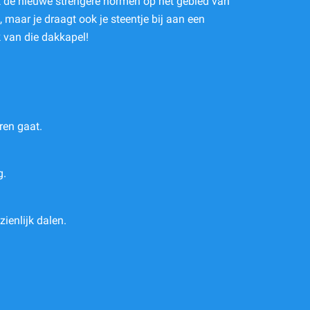
Met de nieuwe strengere normen op het gebied van
, maar je draagt ook je steentje bij aan een
van die dakkapel!
ren gaat.
g.
ienlijk dalen.