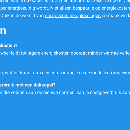
soleren van je dakkapel, is 2025 het jaar om dat zeker te doen! 
super energiezuinig wordt. Niet alleen bespaar je op energiekosten
 Duik in de wereld van
energiezuinige oplossingen
en maak werk 
en
ekosten?
 weer leidt tot lagere energiekosten doordat minder warmte verlo
n, wat bijdraagt aan een comfortabele en gezonde leefomgevin
verbruik met een dakkapel?
en die voldoen aan de nieuwe normen, kan je energieverbruik aanz