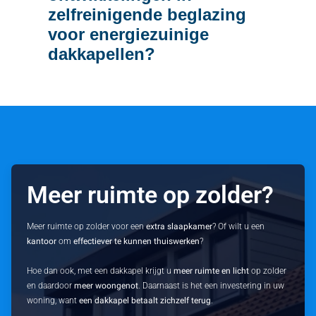
zelfreinigende beglazing
voor energiezuinige
dakkapellen?
Meer ruimte op zolder?
Meer ruimte op zolder voor een
extra slaapkamer
? Of wilt u een
kantoor
om
effectiever te kunnen thuiswerken
?
Hoe dan ook, met een dakkapel krijgt u
meer ruimte en licht
op zolder
en daardoor
meer woongenot
. Daarnaast is het een investering in uw
woning, want
een dakkapel betaalt zichzelf terug
.