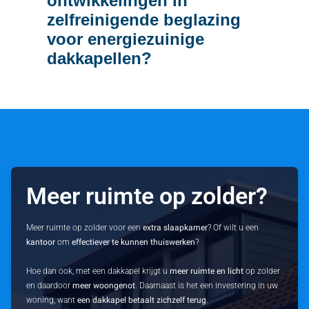
ontwikkelingen in
zelfreinigende beglazing
voor energiezuinige
dakkapellen?
Meer ruimte op zolder?
Meer ruimte op zolder voor een
extra slaapkamer
? Of wilt u een
kantoor
om
effectiever te kunnen thuiswerken
?
Hoe dan ook, met een dakkapel krijgt u
meer ruimte en licht
op zolder
en daardoor
meer woongenot
. Daarnaast is het een investering in uw
woning, want
een dakkapel betaalt zichzelf terug
.