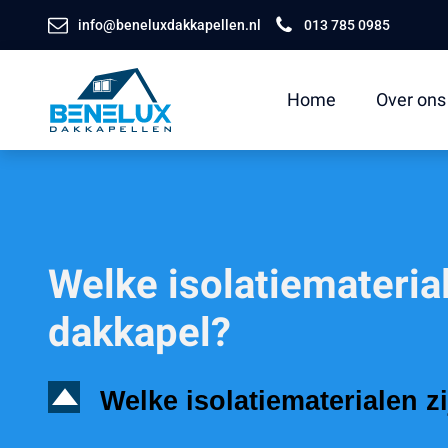
info@beneluxdakkapellen.nl
013 785 0985
Home
Over ons
Welke isolatiemateria
dakkapel?
D
Welke isolatiematerialen 