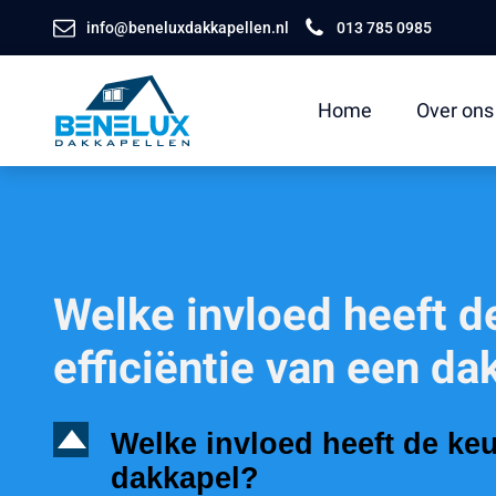
info@beneluxdakkapellen.nl
013 785 0985
Home
Over ons
Welke invloed heeft d
efficiëntie van een da
D
Welke invloed heeft de keu
dakkapel?