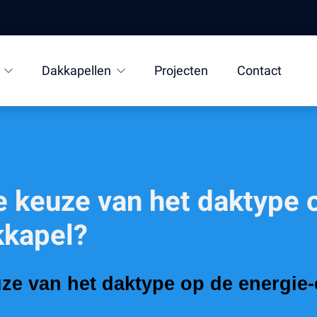
Dakkapellen
Projecten
Contact
e keuze van het daktype 
kkapel?
ze van het daktype op de energie-e