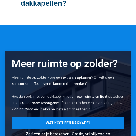
dakkapellen?
Meer ruimte op zolder?
Meer ruimte op zolder voor een
extra slaapkamer
? Of wilt u een
kantoor
om
effectiever te kunnen thuiswerken
?
Hoe dan ook, met een dakkapel krijgt u
meer ruimte en licht
op zolder
en daardoor
meer woongenot
. Daarnaast is het een investering in uw
woning, want
een dakkapel betaalt zichzelf terug
.
WAT KOST EEN DAKKAPEL
Zelf een prijs berekenen. Gratis, vrijblijvend en