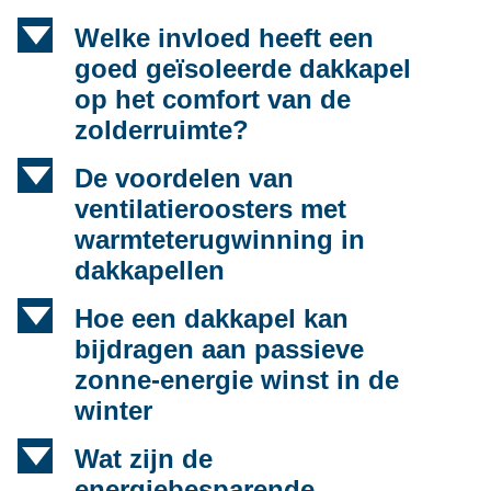
d
Welke invloed heeft een
goed geïsoleerde dakkapel
op het comfort van de
zolderruimte?
d
De voordelen van
ventilatieroosters met
warmteterugwinning in
dakkapellen
d
Hoe een dakkapel kan
bijdragen aan passieve
zonne-energie winst in de
winter
d
Wat zijn de
energiebesparende