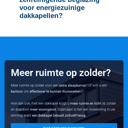
voor energiezuinige
dakkapellen?
Meer ruimte op zolder?
Meer ruimte op zolder voor een
extra slaapkamer
? Of wilt u een
kantoor
om
effectiever te kunnen thuiswerken
?
Hoe dan ook, met een dakkapel krijgt u
meer ruimte en licht
op zolder
en daardoor
meer woongenot
. Daarnaast is het een investering in uw
woning, want
een dakkapel betaalt zichzelf terug
.