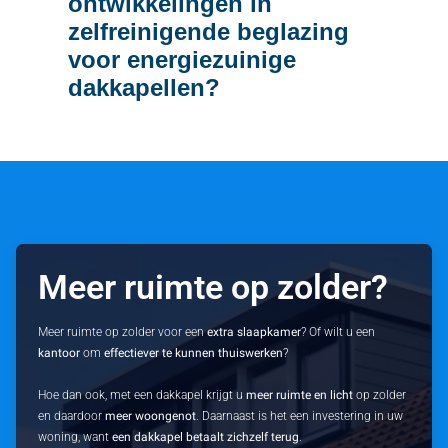
ontwikkelingen in
zelfreinigende beglazing
voor energiezuinige
dakkapellen?
Meer ruimte op zolder?
Meer ruimte op zolder voor een
extra slaapkamer
? Of wilt u een
kantoor
om
effectiever te kunnen thuiswerken
?
Hoe dan ook, met een dakkapel krijgt u
meer ruimte en licht
op zolder
en daardoor
meer woongenot
. Daarnaast is het een investering in uw
woning, want
een dakkapel betaalt zichzelf terug
.