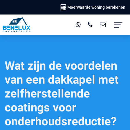
Meerwaarde woning berekenen
Wat zijn de voordelen
van een dakkapel met
zelfherstellende
coatings voor
onderhoudsreductie?