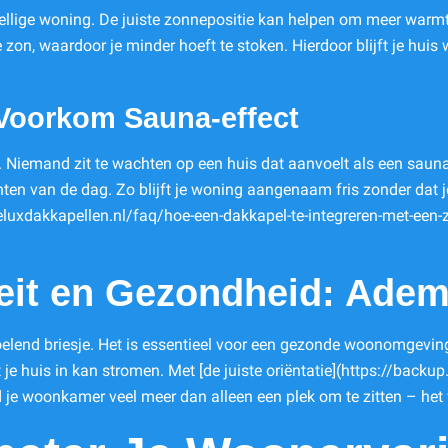
ezellige woning. De juiste zonnepositie kan helpen om meer warmt
zon, waardoor je minder hoeft te stoken. Hierdoor blijft je huis wa
 Voorkom Sauna-effect
e. Niemand zit te wachten op een huis dat aanvoelt als een saun
en van de dag. Zo blijft je woning aangenaam fris zonder dat je
luxdakkapellen.nl/faq/hoe-een-dakkapel-te-integreren-met-een-zo
eit en Gezondheid: Adem 
rkoelend briesje. Het is essentieel voor een gezonde woonomgevi
ht je huis in kan stromen. Met [de juiste oriëntatie](https://bac
 je woonkamer veel meer dan alleen een plek om te zitten – het