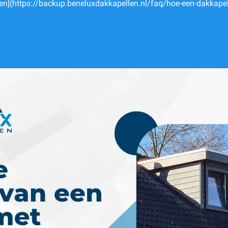
en](https://backup.beneluxdakkapellen.nl/faq/hoe-een-dakkapel