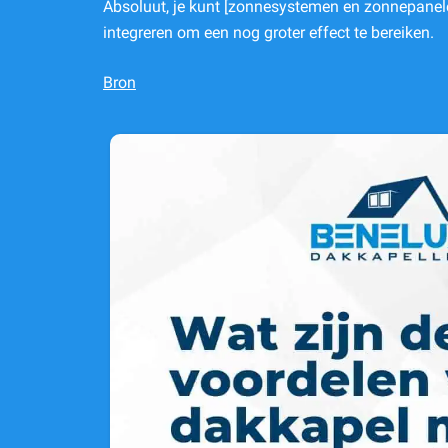
Absoluut, je kunt [zonnesystemen en zonnepanel
integreren om een nog groter effect te bereiken.
Bron