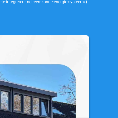
-te-integreren-met-een-zonne-energie-systeem/)