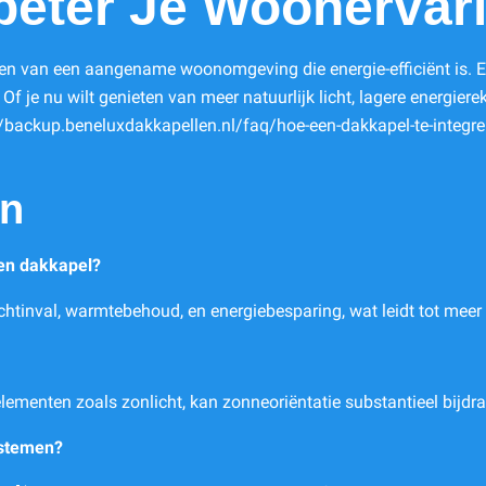
beter Je Woonervar
ren van een aangename woonomgeving die energie-efficiënt is. E
 je nu wilt genieten van meer natuurlijk licht, lagere energierek
//backup.beneluxdakkapellen.nl/faq/hoe-een-dakkapel-te-integre
en
een dakkapel?
ichtinval, warmtebehoud, en energiebesparing, wat leidt tot meer
lementen zoals zonlicht, kan zonneoriëntatie substantieel bijdr
ystemen?