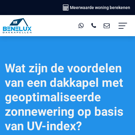
Meerwaarde woning berekenen
Wat zijn de voordelen
van een dakkapel met
geoptimaliseerde
zonnewering op basis
van UV-index?