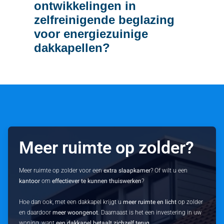
ontwikkelingen in
zelfreinigende beglazing
voor energiezuinige
dakkapellen?
Meer ruimte op zolder?
Meer ruimte op zolder voor een
extra slaapkamer
? Of wilt u een
kantoor
om
effectiever te kunnen thuiswerken
?
Hoe dan ook, met een dakkapel krijgt u
meer ruimte en licht
op zolder
en daardoor
meer woongenot
. Daarnaast is het een investering in uw
woning, want
een dakkapel betaalt zichzelf terug
.