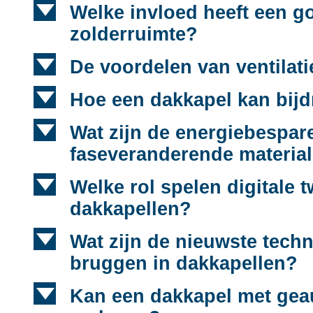
d
Welke invloed heeft een g
zolderruimte?
d
De voordelen van ventilat
d
Hoe een dakkapel kan bijd
d
Wat zijn de energiebespa
faseveranderende materia
d
Welke rol spelen digitale 
dakkapellen?
d
Wat zijn de nieuwste tech
bruggen in dakkapellen?
d
Kan een dakkapel met geau