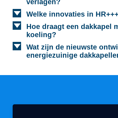
verlagen?
d
Welke innovaties in HR+++ 
d
Hoe draagt een dakkapel m
koeling?
d
Wat zijn de nieuwste ontwi
energiezuinige dakkapell