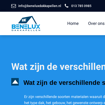
info@beneluxdakkapellen.nl
013 785 0985
Home
Over ons
Wat zijn de verschill
D
Wat zijn de verschillende
Er zijn verschillende soorten materialen waaruit
het type dak, het gebouw, het gewenste ontwerp en