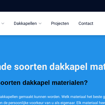
Dakkapellen
Projecten
Contact
ende soorten dakkapel ma
 soorten dakkapel materialen?
 dakkapellen gemaakt kunnen worden. Welk materiaal het beste ges
 de persoonlijke voorkeur van u als eigenaar. Elk materiaal hee