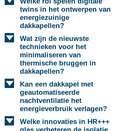
d
Welke rol spelen digitale
twins in het ontwerpen van
energiezuinige
dakkapellen?
d
Wat zijn de nieuwste
technieken voor het
minimaliseren van
thermische bruggen in
dakkapellen?
d
Kan een dakkapel met
geautomatiseerde
nachtventilatie het
energieverbruik verlagen?
d
Welke innovaties in HR+++
glas verbeteren de isolatie