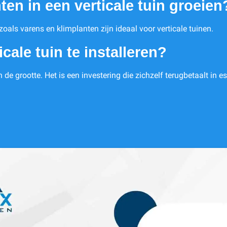
ten in een verticale tuin groeien
 zoals varens en klimplanten zijn ideaal voor verticale tuinen.
cale tuin te installeren?
de grootte. Het is een investering die zichzelf terugbetaalt in e