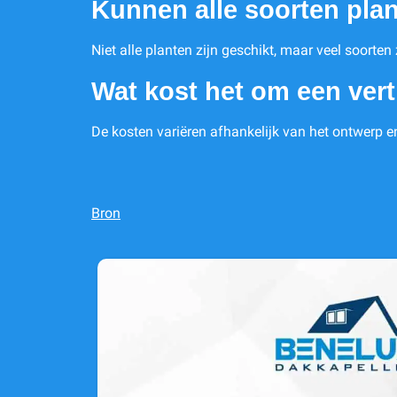
Kunnen alle soorten plan
Niet alle planten zijn geschikt, maar veel soorten
Wat kost het om een verti
De kosten variëren afhankelijk van het ontwerp en 
Bron