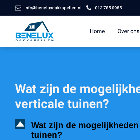
info@beneluxdakkapellen.nl
013 785 0985
Home
Over ons
Wat zijn de mogelijkh
verticale tuinen?
D
Wat zijn de mogelijkheden
tuinen?