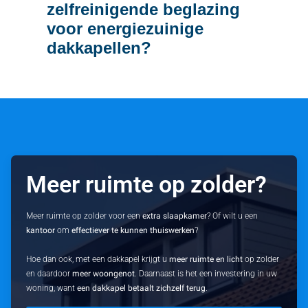
zelfreinigende beglazing
voor energiezuinige
dakkapellen?
Meer ruimte op zolder?
Meer ruimte op zolder voor een
extra slaapkamer
? Of wilt u een
kantoor
om
effectiever te kunnen thuiswerken
?
Hoe dan ook, met een dakkapel krijgt u
meer ruimte en licht
op zolder
en daardoor
meer woongenot
. Daarnaast is het een investering in uw
woning, want
een dakkapel betaalt zichzelf terug
.