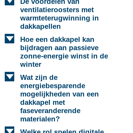
d
De voordelen van
ventilatieroosters met
warmteterugwinning in
dakkapellen
d
Hoe een dakkapel kan
bijdragen aan passieve
zonne-energie winst in de
winter
d
Wat zijn de
energiebesparende
mogelijkheden van een
dakkapel met
faseveranderende
materialen?
d
Welke rol spelen digitale