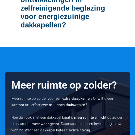
zelfreinigende beglazing
voor energiezuinige
dakkapellen?
Meer ruimte op zolder?
Meer ruimte op zolder voor een
extra slaapkamer
? Of wilt u een
kantoor
om
effectiever te kunnen thuiswerken
?
Hoe dan ook, met een dakkapel krijgt u
meer ruimte en licht
op zolder
en daardoor
meer woongenot
. Daarnaast is het een investering in uw
woning, want
een dakkapel betaalt zichzelf terug
.