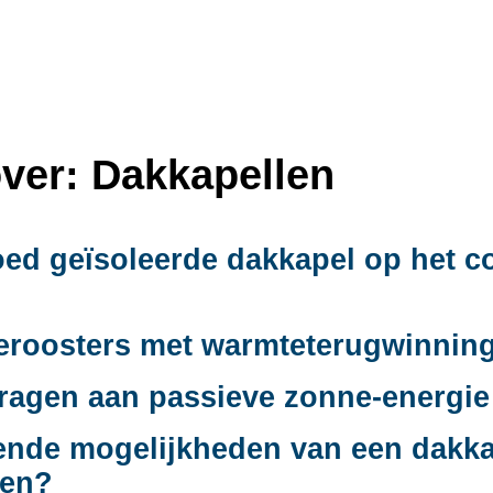
ver: Dakkapellen
oed geïsoleerde dakkapel op het c
ieroosters met warmteterugwinning
ragen aan passieve zonne-energie 
rende mogelijkheden van een dakk
len?