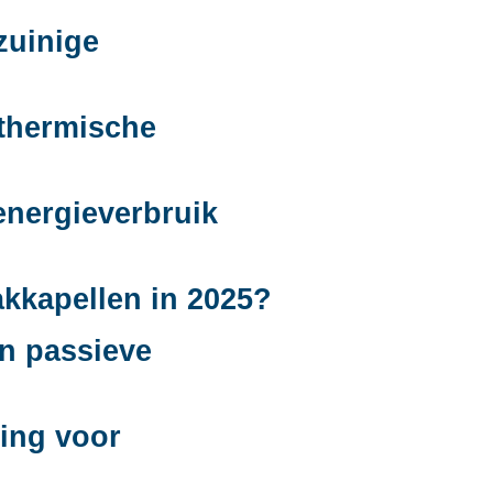
zuinige
 thermische
energieverbruik
akkapellen in 2025?
an passieve
zing voor