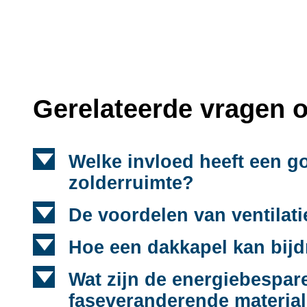
Gerelateerde vragen o
d
Welke invloed heeft een g
zolderruimte?
d
De voordelen van ventilat
d
Hoe een dakkapel kan bijd
d
Wat zijn de energiebespa
faseveranderende materia