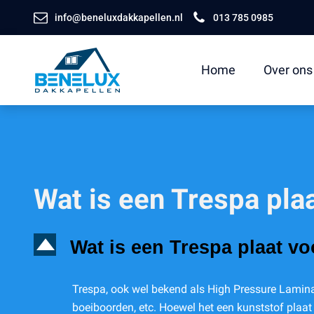
info@beneluxdakkapellen.nl
013 785 0985
Home
Over ons
Wat is een Trespa pla
D
Wat is een Trespa plaat v
Trespa, ook wel bekend als High Pressure Laminat
boeiboorden, etc. Hoewel het een kunststof plaat 