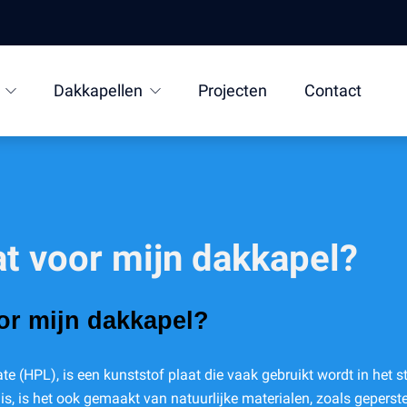
Dakkapellen
Projecten
Contact
at voor mijn dakkapel?
oor mijn dakkapel?
e (HPL), is een kunststof plaat die vaak gebruikt wordt in het s
is, is het ook gemaakt van natuurlijke materialen, zoals gepers