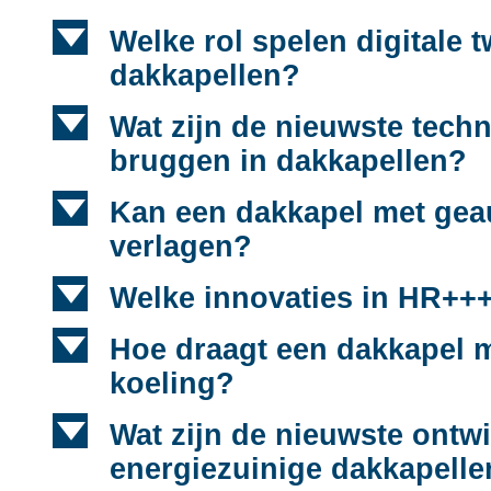
d
Welke rol spelen digitale 
dakkapellen?
d
Wat zijn de nieuwste tech
bruggen in dakkapellen?
d
Kan een dakkapel met geau
verlagen?
d
Welke innovaties in HR+++ 
d
Hoe draagt een dakkapel m
koeling?
d
Wat zijn de nieuwste ontwi
energiezuinige dakkapell