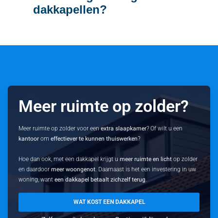
dakkapellen?
Meer ruimte op zolder?
Meer ruimte op zolder voor een
extra slaapkamer
? Of wilt u een
kantoor
om
effectiever te kunnen thuiswerken
?
Hoe dan ook, met een dakkapel krijgt u
meer ruimte en licht
op zolder
en daardoor
meer woongenot
. Daarnaast is het een investering in uw
woning, want
een dakkapel betaalt zichzelf terug
.
WAT KOST EEN DAKKAPEL