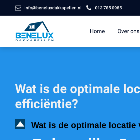
info@beneluxdakkapellen.nl
013 785 0985
Home
Over ons
Wat is de optimale lo
efficiëntie?
D
Wat is de optimale locatie