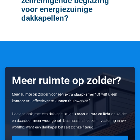
zelfreinigende beglazing
voor energiezuinige
dakkapellen?
Meer ruimte op zolder?
Meer ruimte op zolder voor een
extra slaapkamer
? Of wilt u een
kantoor
om
effectiever te kunnen thuiswerken
?
Hoe dan ook, met een dakkapel krijgt u
meer ruimte en licht
op zolder
en daardoor
meer woongenot
. Daarnaast is het een investering in uw
woning, want
een dakkapel betaalt zichzelf terug
.