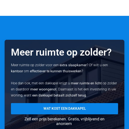
Meer ruimte op zolder?
Meer ruimte op zolder voor een
extra slaapkamer
? Of wilt u een
kantoor
om
effectiever te kunnen thuiswerken
?
Hoe dan ook, met een dakkapel krijgt u
meer ruimte en licht
op zolder
en daardoor
meer woongenot
. Daarnaast is het een investering in uw
woning, want
een dakkapel betaalt zichzelf terug
.
WAT KOST EEN DAKKAPEL
Zelf een prijs berekenen. Gratis, vrijblijvend en
anoniem