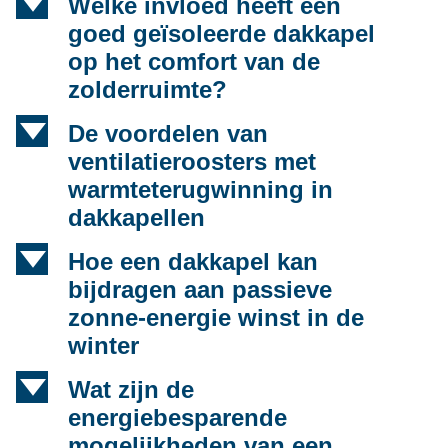
d
Welke invloed heeft een
goed geïsoleerde dakkapel
op het comfort van de
zolderruimte?
d
De voordelen van
ventilatieroosters met
warmteterugwinning in
dakkapellen
d
Hoe een dakkapel kan
bijdragen aan passieve
zonne-energie winst in de
winter
d
Wat zijn de
energiebesparende
mogelijkheden van een