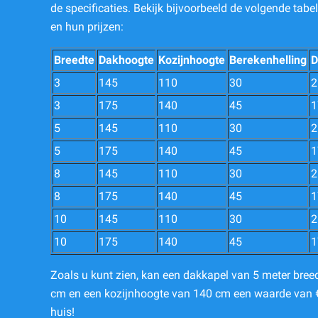
de specificaties. Bekijk bijvoorbeeld de volgende tabe
en hun prijzen:
Breedte
Dakhoogte
Kozijnhoogte
Berekenhelling
D
3
145
110
30
2
3
175
140
45
1
5
145
110
30
2
5
175
140
45
1
8
145
110
30
2
8
175
140
45
1
10
145
110
30
2
10
175
140
45
1
Zoals u kunt zien, kan een dakkapel van 5 meter bre
cm en een kozijnhoogte van 140 cm een waarde van
huis!