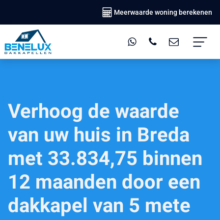
Meerwaarde woning berekenen
Verhoog de waarde
van uw huis in Breda
met 33.834,75 binnen
12 maanden door een
dakkapel van 5 mete