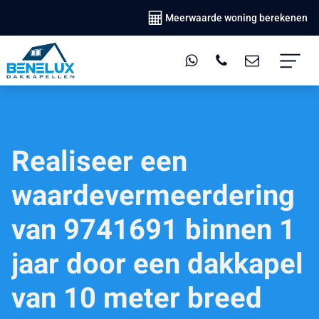
Meerwaarde woning berekenen
Realiseer een
waardevermeerdering
van 9741691 binnen 1
jaar door een dakkapel
van 10 meter breed