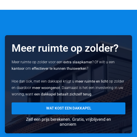
Meer ruimte op zolder?
Meer ruimte op zolder voor een
extra slaapkamer
? Of wilt u een
kantoor
om
effectiever te kunnen thuiswerken
?
Hoe dan ook, met een dakkapel krijgt u
meer ruimte en licht
op zolder
en daardoor
meer woongenot
. Daarnaast is het een investering in uw
woning, want
een dakkapel betaalt zichzelf terug
.
WAT KOST EEN DAKKAPEL
Zelf een prijs berekenen. Gratis, vrijblijvend en
anoniem