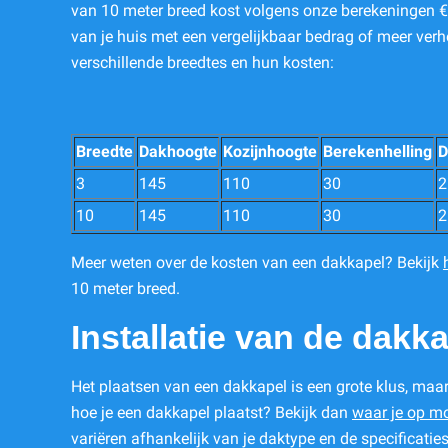
van 10 meter breed kost volgens onze berekeningen 
van je huis met een vergelijkbaar bedrag of meer verh
verschillende breedtes en hun kosten:
Breedte
Dakhoogte
Kozijnhoogte
Berekenhelling
D
3
145
110
30
2
10
145
110
30
2
Meer weten over de kosten van een dakkapel? Bekijk
10 meter breed.
Installatie van de dakk
Het plaatsen van een dakkapel is een grote klus, ma
hoe je een dakkapel plaatst? Bekijk dan
waar je op mo
variëren afhankelijk van je daktype en de specificatie