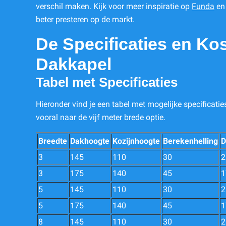
verschil maken. Kijk voor meer inspiratie op
Funda
en 
beter presteren op de markt.
De Specificaties en Ko
Dakkapel
Tabel met Specificaties
Hieronder vind je een tabel met mogelijke specificatie
vooral naar de vijf meter brede optie.
Breedte
Dakhoogte
Kozijnhoogte
Berekenhelling
D
3
145
110
30
2
3
175
140
45
1
5
145
110
30
2
5
175
140
45
1
8
145
110
30
2