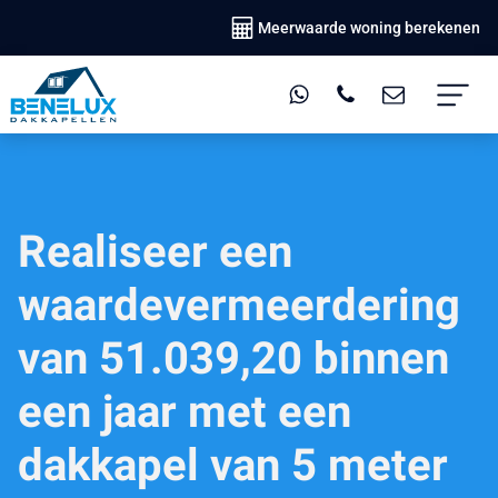
Meerwaarde woning berekenen
Realiseer een
waardevermeerdering
van 51.039,20 binnen
een jaar met een
dakkapel van 5 meter