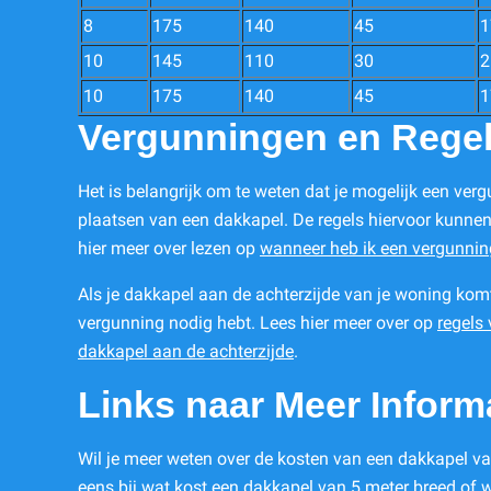
8
175
140
45
1
10
145
110
30
2
10
175
140
45
1
Vergunningen en Rege
Het is belangrijk om te weten dat je mogelijk een ver
plaatsen van een dakkapel. De regels hiervoor kunnen
hier meer over lezen op
wanneer heb ik een vergunnin
Als je dakkapel aan de achterzijde van je woning komt,
vergunning nodig hebt. Lees hier meer over op
regels
dakkapel aan de achterzijde
.
Links naar Meer Inform
Wil je meer weten over de kosten van een dakkapel va
eens bij
wat kost een dakkapel van 5 meter breed
of
w