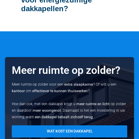
dakkapellen?
Meer ruimte op zolder?
Meer ruimte op zolder voor een
extra slaapkamer
? Of wilt u een
kantoor
om
effectiever te kunnen thuiswerken
?
Hoe dan ook, met een dakkapel krijgt u
meer ruimte en licht
op zolder
en daardoor
meer woongenot
. Daarnaast is het een investering in uw
woning, want
een dakkapel betaalt zichzelf terug
.
WAT KOST EEN DAKKAPEL