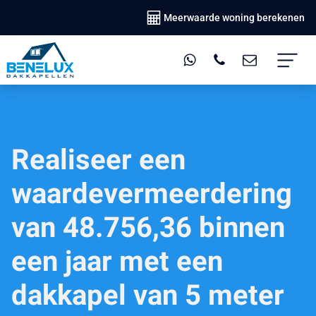
Meerwaarde woning berekenen
Realiseer een
waardevermeerdering
van 48.756,36 binnen
een jaar met een
dakkapel van 5 meter