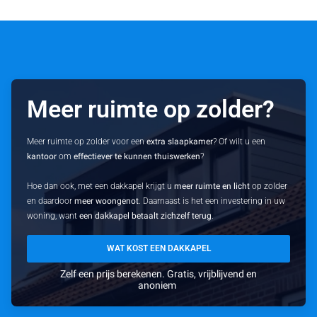
Meer ruimte op zolder?
Meer ruimte op zolder voor een
extra slaapkamer
? Of wilt u een
kantoor
om
effectiever te kunnen thuiswerken
?
Hoe dan ook, met een dakkapel krijgt u
meer ruimte en licht
op zolder
en daardoor
meer woongenot
. Daarnaast is het een investering in uw
woning, want
een dakkapel betaalt zichzelf terug
.
WAT KOST EEN DAKKAPEL
Zelf een prijs berekenen. Gratis, vrijblijvend en
anoniem