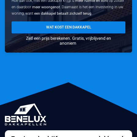
Hoe dan ook, met een dakkapel krijgt u
meer ruimte en licht
op zolder
en daardoor
meer woongenot
. Daarnaast is het een investering in uw
woning, want
een dakkapel betaalt zichzelf terug
.
WAT KOST EEN DAKKAPEL
Zelf een prijs berekenen. Gratis, vrijblijvend en
anoniem