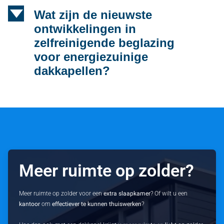
d
Wat zijn de nieuwste
ontwikkelingen in
zelfreinigende beglazing
voor energiezuinige
dakkapellen?
Meer ruimte op zolder?
Meer ruimte op zolder voor een
extra slaapkamer
? Of wilt u een
kantoor
om
effectiever te kunnen thuiswerken
?