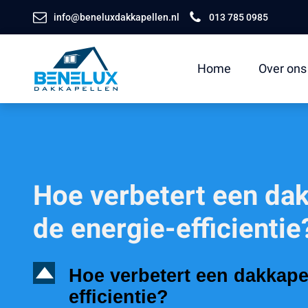
info@beneluxdakkapellen.nl
013 785 0985
Home
Over ons
Hoe verbetert een da
de energie-efficientie
D
Hoe verbetert een dakkape
efficientie?