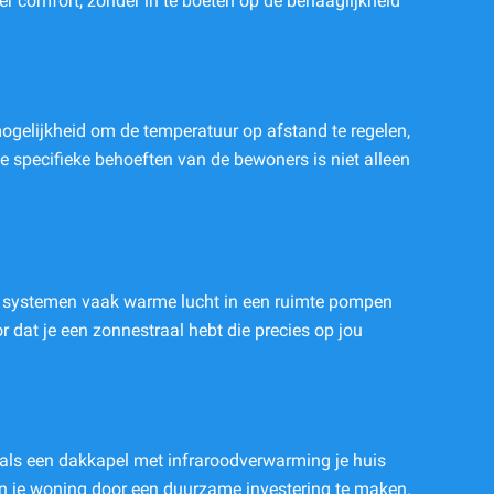
er comfort, zonder in te boeten op de behaaglijkheid
mogelijkheid om de temperatuur op afstand te regelen,
e specifieke behoeften van de bewoners is niet alleen
ele systemen vaak warme lucht in een ruimte pompen
r dat je een zonnestraal hebt die precies op jou
oals een dakkapel met infraroodverwarming je huis
van je woning door een duurzame investering te maken.