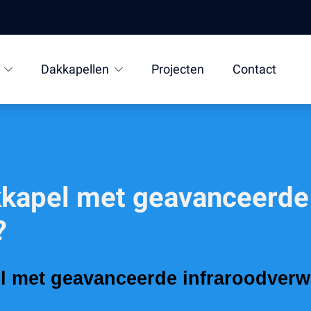
Dakkapellen
Projecten
Contact
kkapel met geavanceerde
?
l met geavanceerde infraroodverw