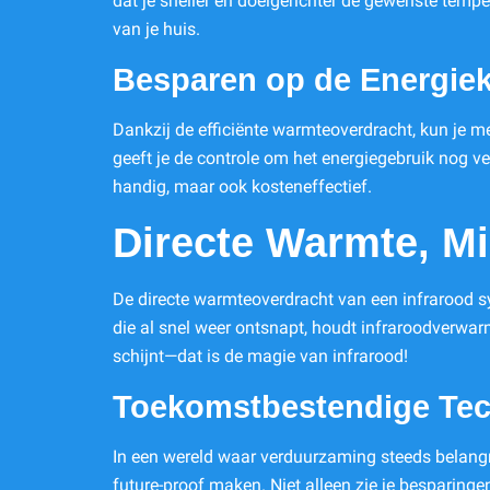
dat je sneller en doelgerichter de gewenste temp
van je huis.
Besparen op de Energie
Dankzij de efficiënte warmteoverdracht, kun je m
geeft je de controle om het energiegebruik nog v
handig, maar ook kosteneffectief.
Directe Warmte, Mi
De directe warmteoverdracht van een infrarood s
die al snel weer ontsnapt, houdt infraroodverwarm
schijnt—dat is de magie van infrarood!
Toekomstbestendige Tec
In een wereld waar verduurzaming steeds belangr
future-proof maken. Niet alleen zie je besparing