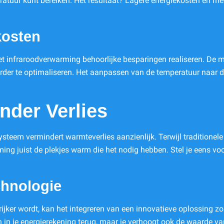
eratuur kunt bereiken. Het resultaat? Lagere energiekosten en me
kosten
et infraroodverwarming behoorlijke besparingen realiseren. De 
erder te optimaliseren. Het aanpassen van de temperatuur naar d
nder Verlies
ysteem vermindert warmteverlies aanzienlijk. Terwijl tradition
ing juist de plekjes warm die het nodig hebben. Stel je eens voo
hnologie
ijker wordt, kan het integreren van een innovatieve oplossing z
en in je energierekening terug, maar je verhoogt ook de waarde 