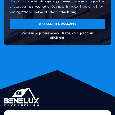
Hoe dan ook, met een dakkapel krijgt u
meer ruimte en licht
op zolder
en daardoor
meer woongenot
. Daarnaast is het een investering in uw
woning, want
een dakkapel betaalt zichzelf terug
.
WAT KOST EEN DAKKAPEL
Zelf een prijs berekenen. Gratis, vrijblijvend en
anoniem