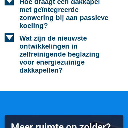
d
Hoe draagt een dakkapel
met geïntegreerde
zonwering bij aan passieve
koeling?
d
Wat zijn de nieuwste
ontwikkelingen in
zelfreinigende beglazing
voor energiezuinige
dakkapellen?
Meer ruimte op zolder?