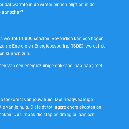
r dat warmte in de winter binnen blijft en in de
de aanschaf?
jks wel tot €1.800 schelen! Bovendien kan een hoger
rzame Energie en Energiebesparing (ISDE)
, wordt het
ken kunnen zijn.
atsen van een energiezuinige dakkapel haalbaar, met
n de toekomst van jouw huis. Met hoogwaardige
ie van je huis. Dit leidt tot lagere energiekosten en
 maken. Dus, maak die stap en draag bij aan een