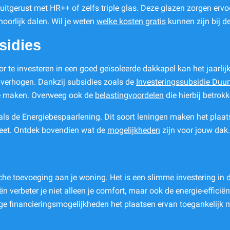
 uitgerust met HR++ of zelfs triple glas. Deze glazen zorgen ervoo
oorlijk dalen. Wil je weten
welke kosten gratis
kunnen zijn bij 
sidies
or te investeren in een goed geïsoleerde dakkapel kan het jaarli
 verhogen. Dankzij subsidies zoals de
Investeringssubsidie Duu
te maken. Overweeg ook de
belastingvoordelen
die hierbij betrok
zoals de Energiebespaarlening. Dit soort leningen maken het pla
neet. Ontdek bovendien wat de
mogelijkheden
zijn voor jouw dak.
sche toevoeging aan je woning. Het is een slimme investering i
 verbeter je niet alleen je comfort, maar ook de energie-efficiënt
stige financieringsmogelijkheden het plaatsen ervan toegankelijk