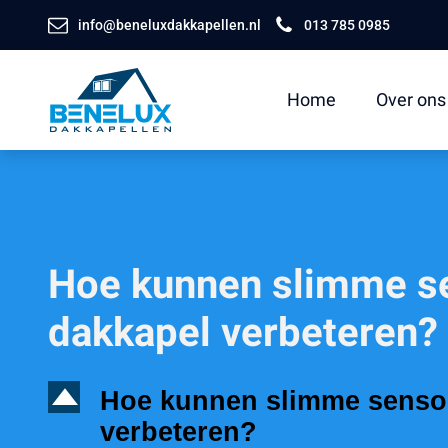
info@beneluxdakkapellen.nl
013 785 0985
Home
Over ons
Hoe kunnen slimme se
dakkapel verbeteren?
D
Hoe kunnen slimme sensore
verbeteren?