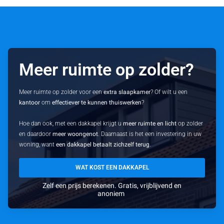
Meer ruimte op zolder?
Meer ruimte op zolder voor een
extra slaapkamer
? Of wilt u een
kantoor
om
effectiever te kunnen thuiswerken
?
Hoe dan ook, met een dakkapel krijgt u
meer ruimte en licht
op zolder
en daardoor
meer woongenot
. Daarnaast is het een investering in uw
woning, want
een dakkapel betaalt zichzelf terug
.
WAT KOST EEN DAKKAPEL
Zelf een prijs berekenen. Gratis, vrijblijvend en
anoniem