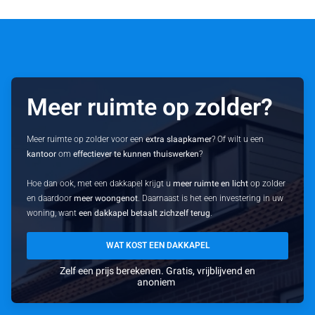
Meer ruimte op zolder?
Meer ruimte op zolder voor een
extra slaapkamer
? Of wilt u een
kantoor
om
effectiever te kunnen thuiswerken
?
Hoe dan ook, met een dakkapel krijgt u
meer ruimte en licht
op zolder
en daardoor
meer woongenot
. Daarnaast is het een investering in uw
woning, want
een dakkapel betaalt zichzelf terug
.
WAT KOST EEN DAKKAPEL
Zelf een prijs berekenen. Gratis, vrijblijvend en
anoniem