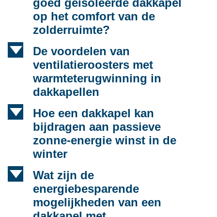
goed geïsoleerde dakkapel
op het comfort van de
zolderruimte?
d
De voordelen van
ventilatieroosters met
warmteterugwinning in
dakkapellen
d
Hoe een dakkapel kan
bijdragen aan passieve
zonne-energie winst in de
winter
d
Wat zijn de
energiebesparende
mogelijkheden van een
dakkapel met