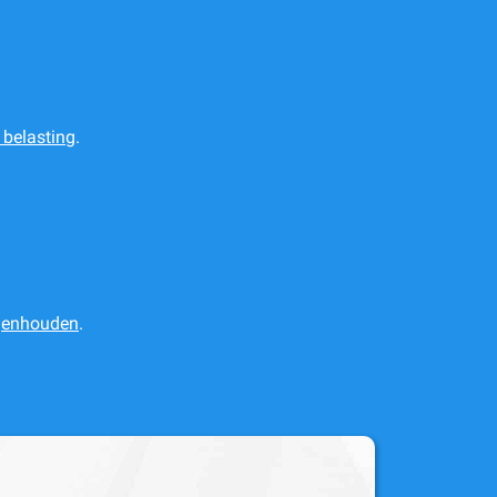
 belasting
.
egenhouden
.