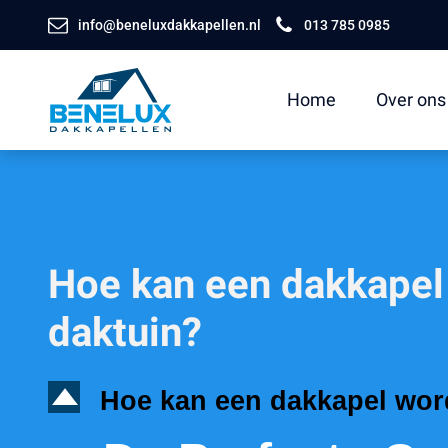
info@beneluxdakkapellen.nl
013 785 0985
Home
Over ons
Hoe kan een dakkapel
daktuin?
D
Hoe kan een dakkapel wor