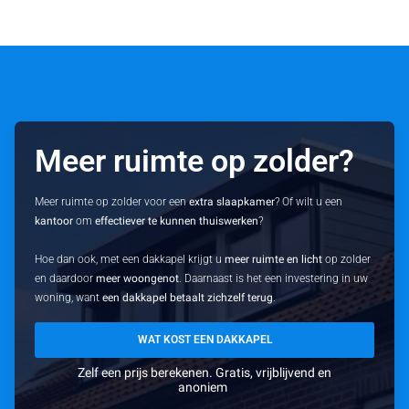
Meer ruimte op zolder?
Meer ruimte op zolder voor een
extra slaapkamer
? Of wilt u een
kantoor
om
effectiever te kunnen thuiswerken
?
Hoe dan ook, met een dakkapel krijgt u
meer ruimte en licht
op zolder
en daardoor
meer woongenot
. Daarnaast is het een investering in uw
woning, want
een dakkapel betaalt zichzelf terug
.
WAT KOST EEN DAKKAPEL
Zelf een prijs berekenen. Gratis, vrijblijvend en
anoniem